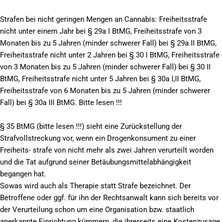
Strafen bei nicht geringen Mengen an Cannabis: Freiheitsstrafe
nicht unter einem Jahr bei § 29a I BtMG, Freiheitsstrafe von 3
Monaten bis zu 5 Jahren (minder schwerer Fall) bei § 29a II BtMG,
Freiheitsstrafe nicht unter 2 Jahren bei § 30 I BtMG, Freiheitsstrafe
von 3 Monaten bis zu 5 Jahren (minder schwerer Fall) bei § 30 II
BtMG, Freiheitsstrafe nicht unter 5 Jahren bei § 30a I,II BtMG,
Freiheitsstrafe von 6 Monaten bis zu 5 Jahren (minder schwerer
Fall) bei § 30a III BtMG. Bitte lesen !!!
§ 35 BtMG (bitte lesen !!!) sieht eine Zurückstellung der
Strafvollstreckung vor, wenn ein Drogenkonsument zu einer
Freiheits- strafe von nicht mehr als zwei Jahren verurteilt worden
und die Tat aufgrund seiner Betäubungsmittelabhängigkeit
begangen hat.
Sowas wird auch als Therapie statt Strafe bezeichnet. Der
Betroffene oder ggf. für ihn der Rechtsanwalt kann sich bereits vor
der Verurteilung schon um eine Organisation bzw. staatlich
anerkannte Einrichtung kümmern, die ihrerseits eine Kostenzusage,