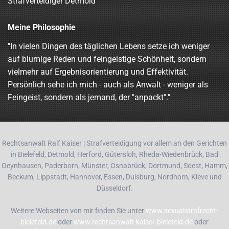
Strafverteidiger Detmold
Meine Philosophie
"In vielen Dingen des täglichen Lebens setze ich weniger
auf blumige Reden und feingeistige Schönheit, sondern
vielmehr auf Ergebnisorientierung und Effektivität.
Persönlich sehe ich mich - auch als Anwalt - weniger als
Feingeist, sondern als jemand, der "anpackt"."
Rechtsanwalt Ralf Kaiser | Strafverteidigung vor allem an den Gerichten
in Bielefeld, Detmold, Herford, Gütersloh, Rheda-Wiedenbrück, Bad
Oeynhausen, Paderborn, Münster, Osnabrück, Dortmund, Soest, Hamm,
Beckum, Lippstadt, Hannover, Essen, Duisburg, Nordhorn, Kleve und
Düsseldorf.
Weitere Webseiten von mir finden Sie unter
www.sexualstrafrecht-
bielefeld.de
oder
www.rechtsanwalt-kaiser-bielefeld.de
oder